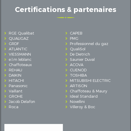
Certifications & partenaires
RGE Qualibat
CAPEB
QUALIGAZ
PMG
GRDF
Professionnel du gaz
ATLANTIC
QualiSol
VIESSMANN
De Dietrich
e.l.m leblanc
Saunier Duval
Chaffoteaux
ACOVA
REHAU
CUENOD
DAIKIN
TOSHIBA
HITACHI
MITSUBISHI ELECTRIC
Panasonic
ARTISON
Vaillant
Chaffoteau & Maury
GROHE
Ideal Standard
Jacob Delafon
Novellini
Roca
Villeroy & Boc