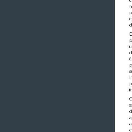
c
n
p
e
d
E
p
u
d
é
p
s
L
p
i
C
s
d
a
a
c