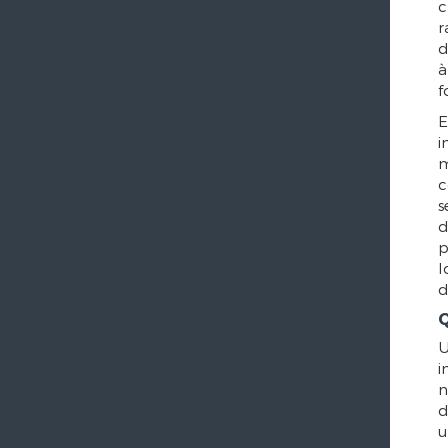
c
r
d
à
f
E
i
m
c
s
d
p
l
d
Q
U
i
n
d
u