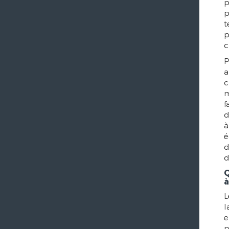
p
p
t
p
c
P
a
c
m
f
d
à
é
d
d
Q
à
L
l
e
p