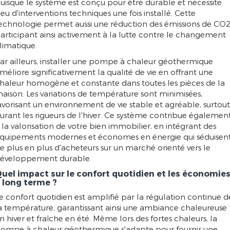
uisque le système est conçu pour être durable et nécessite
eu d'interventions techniques une fois installé. Cette
echnologie permet aussi une réduction des émissions de CO2
articipant ainsi activement à la lutte contre le changement
limatique.
ar ailleurs, installer une pompe à chaleur géothermique
méliore significativement la qualité de vie en offrant une
haleur homogène et constante dans toutes les pièces de la
aison. Les variations de température sont minimisées,
avorisant un environnement de vie stable et agréable, surtout
urant les rigueurs de l'hiver. Ce système contribue égalemen
 la valorisation de votre bien immobilier, en intégrant des
quipements modernes et économes en énergie qui séduisen
e plus en plus d'acheteurs sur un marché orienté vers le
éveloppement durable.
uel impact sur le confort quotidien et les économie
 long terme ?
e confort quotidien est amplifié par la régulation continue d
a température, garantissant ainsi une ambiance chaleureuse
n hiver et fraîche en été. Même lors des fortes chaleurs, la
ompe à chaleur géothermique s'adapte pour fournir une