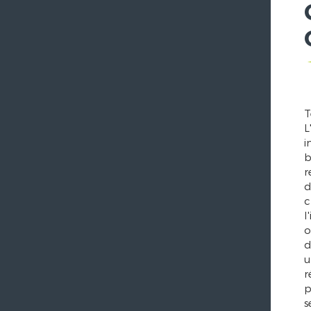
T
L
i
b
r
d
c
l
o
d
u
r
p
s