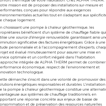
onfort thermique de votre habitation. Chez ALPHA THERM,
otre mission est de proposer des installations sur-mesure et
erformantes, conçues pour répondre aux exigences
nvironnementales actuelles tout en s'adaptant aux spécificit
e chaque logement.
n choisissant une pompe à chaleur géothermique, les
ropriétaires bénéficient d'un système de chauffage fiable qui
tilise une
source d'énergie renouvelable
, garantissant ainsi un
iminution significative des factures énergétiques. Grâce à une
tude personnalisée et à l'accompagnement d'experts, chaq
rojet est évalué minutieusement pour assurer une mise en
ervice optimale et un confort inégalé dans l'habitation.
'approche intégrée de ALPHA THERM permet de combiner
erformance économique, respect de l'environnement et
nnovation technologique.
ette démarche s'inscrit dans une volonté de promouvoir des
olutions énergétiques responsables et durables. L'installation
e la pompe à chaleur géothermique constitue une alternati
vantageuse aux systèmes de chauffage traditionnels, en
pportant une réponse concrète aux enjeux de baisse de
onsommation et de préservation des ressources naturelles.