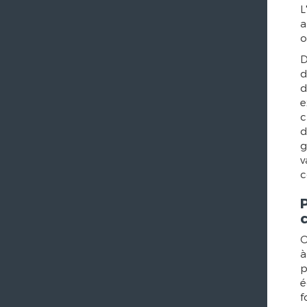
L
a
o
D
d
d
e
c
d
g
v
c
O
à
p
é
f