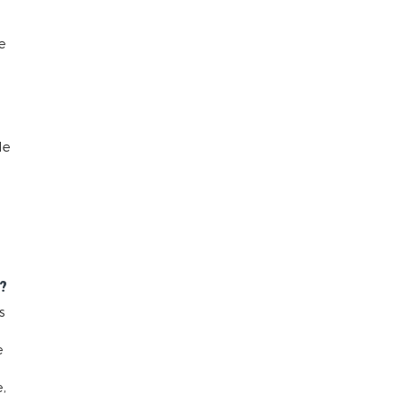
e
le
?
s
e
,