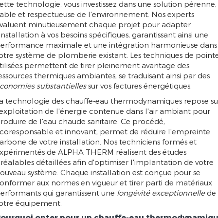
ette technologie, vous investissez dans une solution pérenne,
iable et respectueuse de l'environnement. Nos experts
valuent minutieusement chaque projet pour adapter
'installation à vos besoins spécifiques, garantissant ainsi une
erformance maximale et une intégration harmonieuse dans
otre système de plomberie existant. Les techniques de point
tilisées permettent de tirer pleinement avantage des
essources thermiques ambiantes, se traduisant ainsi par des
conomies substantielles
sur vos factures énergétiques.
a technologie des chauffe-eau thermodynamiques repose su
'exploitation de l'énergie contenue dans l'air ambiant pour
roduire de l'eau chaude sanitaire. Ce procédé,
coresponsable et innovant, permet de réduire l'empreinte
arbone de votre installation. Nos techniciens formés et
xpérimentés de ALPHA THERM réalisent des études
réalables détaillées afin d'optimiser l'implantation de votre
ouveau système. Chaque installation est conçue pour se
onformer aux normes en vigueur et tirer parti de matériaux
erformants qui garantissent une
longévité exceptionnelle
de
otre équipement.
ourquoi opter pour un chauffe-eau thermodynamiq