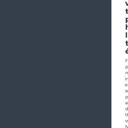
F
p
m
i
e
s
p
a
d
t
v
N