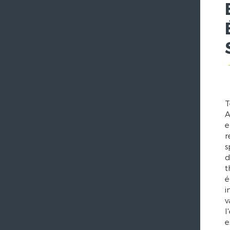
T
A
e
r
s
d
t
é
i
v
l
e