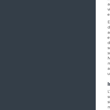
a
v
e
E
d
a
e
d
s
s
N
m
a
u
L
s
s
m