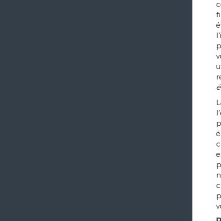
c
f
é
l
p
v
u
r
é
L
l
p
é
c
e
p
n
c
p
v
P