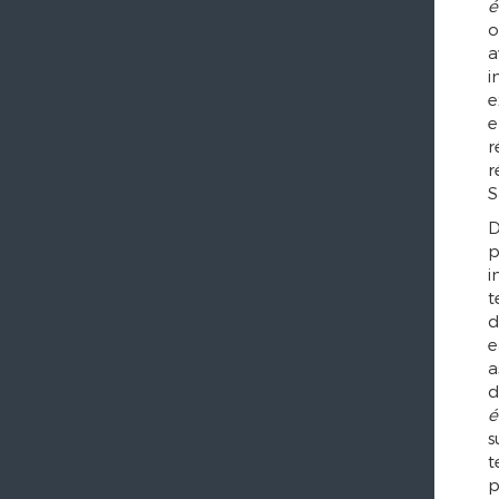
é
o
a
i
e
e
r
r
S
D
p
i
t
d
e
a
d
é
s
t
p