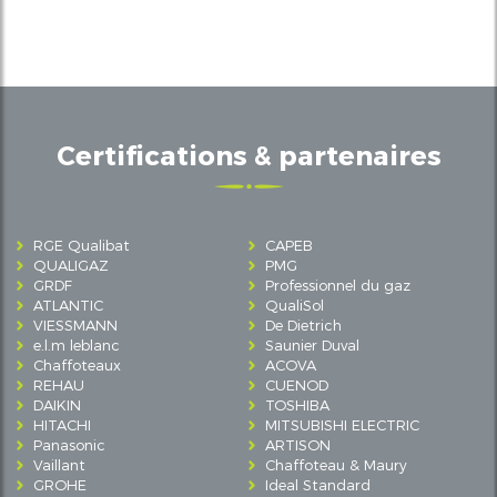
Certifications & partenaires
RGE Qualibat
CAPEB
QUALIGAZ
PMG
GRDF
Professionnel du gaz
ATLANTIC
QualiSol
VIESSMANN
De Dietrich
e.l.m leblanc
Saunier Duval
Chaffoteaux
ACOVA
REHAU
CUENOD
DAIKIN
TOSHIBA
HITACHI
MITSUBISHI ELECTRIC
Panasonic
ARTISON
Vaillant
Chaffoteau & Maury
GROHE
Ideal Standard