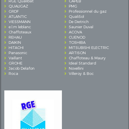
RGE Qualibat
CAPEB
QUALIGAZ
PMG
GRDF
Professionnel du gaz
ATLANTIC
QualiSol
VIESSMANN
De Dietrich
e.l.m leblanc
Saunier Duval
Chaffoteaux
ACOVA
REHAU
CUENOD
DAIKIN
TOSHIBA
HITACHI
MITSUBISHI ELECTRIC
Panasonic
ARTISON
Vaillant
Chaffoteau & Maury
GROHE
Ideal Standard
Jacob Delafon
Novellini
Roca
Villeroy & Boc