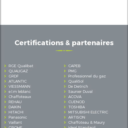
Certifications & partenaires
RGE Qualibat
CAPEB
QUALIGAZ
PMG
GRDF
Professionnel du gaz
ATLANTIC
QualiSol
VIESSMANN
De Dietrich
e.l.m leblanc
Saunier Duval
Chaffoteaux
ACOVA
REHAU
CUENOD
DAIKIN
TOSHIBA
HITACHI
MITSUBISHI ELECTRIC
Panasonic
ARTISON
Vaillant
Chaffoteau & Maury
GROHE
Ideal Standard